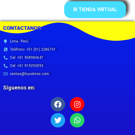
IR TIENDA VIRTUAL
CONTACTANOS
Lima - Perú
Teléfono: +51 (01) 2286731
Cel: +51 958983647
Cel: +51 919293093
ventas@huvetires.com
Síguenos en:
Facebook
Twitter
Instagram
Whatsapp