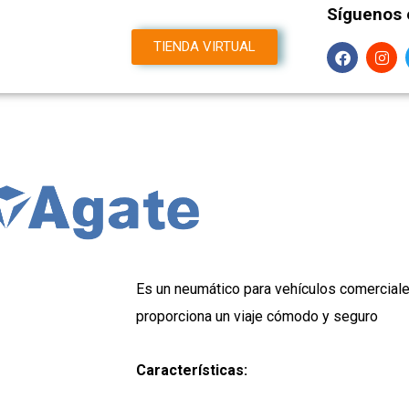
Síguenos 
F
I
TIENDA VIRTUAL
a
n
m
c
s
e
t
b
a
o
g
o
r
k
a
m
Es un neumático para vehículos comercial
proporciona un viaje cómodo y seguro
Características: