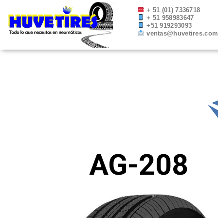
Ir
+ 51 (01) 7336718
+ 51 958983647
al
+51 919293093
contenido
ventas@huvetires.co
AG-208