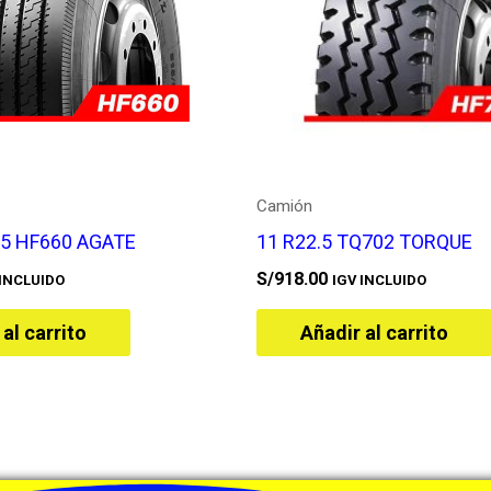
Camión
.5 HF660 AGATE
11 R22.5 TQ702 TORQUE
S/
918.00
 INCLUIDO
IGV INCLUIDO
al carrito
Añadir al carrito