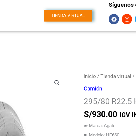
Síguenos 
F
I
TIENDA VIRTUAL
a
n
m
c
s
e
t
b
a
o
g
o
r
k
a
m
295/80
Inicio
/
Tienda virtual
/
R22.5
Camión
HF660
295/80 R22.5
AGATE
cantidad
S/
930.00
IGV 
➽
Marca: Agate
➽
Modelo: HF660