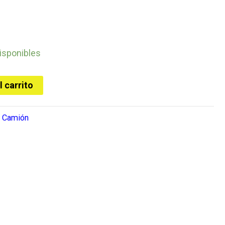
isponibles
l carrito
:
Camión