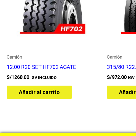
Camión
Camión
12.00 R20 SET HF702 AGATE
315/80 R22
S/
1268.00
S/
972.00
IGV INCLUIDO
IGV
Añadir al carrito
Añadir 