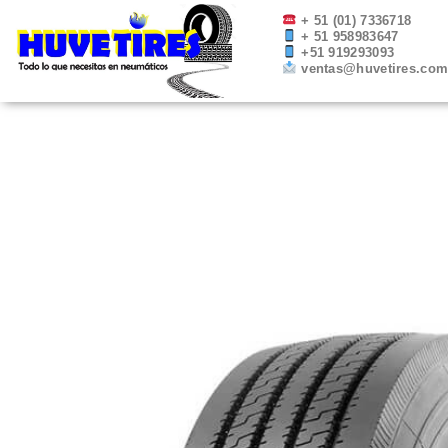
Ir
+ 51 (01) 7336718
+ 51 958983647
al
+51 919293093
contenido
ventas@huvetires.co