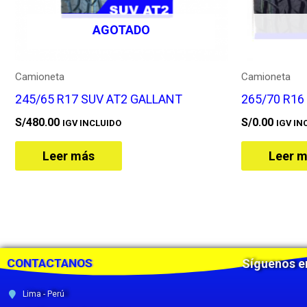
AGOTADO
Camioneta
Camioneta
245/65 R17 SUV AT2 GALLANT
265/70 R1
S/
480.00
S/
0.00
IGV INCLUIDO
IGV IN
Leer más
Leer 
CONTACTANOS
Síguenos e
Lima - Perú