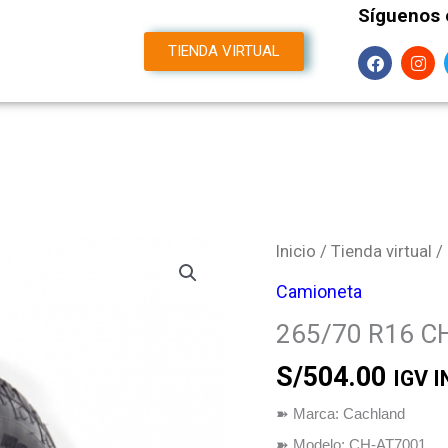
Síguenos 
F
I
TIENDA VIRTUAL
a
n
m
c
s
e
t
b
a
o
g
o
r
k
a
m
Inicio
/
Tienda virtual
/
Camioneta
265/70 R16 
S/
504.00
IGV 
➽ Marca: Cachland
➽ Modelo: CH-AT7001