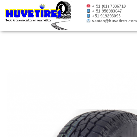
Ir
+ 51 (01) 7336718
+ 51 958983647
al
+51 919293093
contenido
ventas@huvetires.co