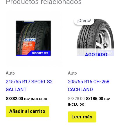
Productos relacionados
El
El
precio
precio
¡Oferta!
¡Oferta!
original
actual
era:
es:
S/328.00.
S/185.00.
AGOTADO
Auto
Auto
215/55 R17 SPORT S2
205/55 R16 CH-268
GALLANT
CACHLAND
S/
332.00
S/
328.00
S/
185.00
IGV INCLUIDO
IGV
INCLUIDO
Añadir al carrito
Leer más