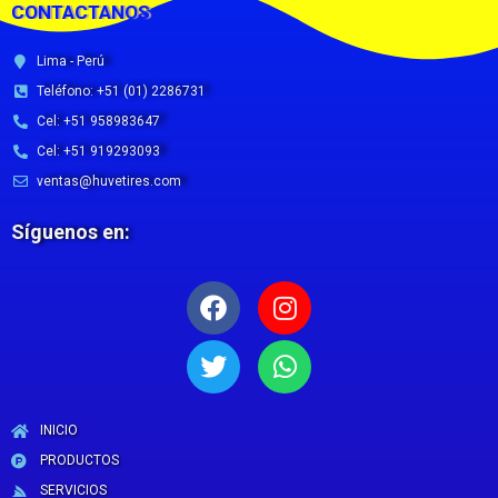
CONTACTANOS
Lima - Perú
Teléfono: +51 (01) 2286731
Cel: +51 958983647
Cel: +51 919293093
ventas@huvetires.com
Síguenos en:
Facebook
Twitter
Instagram
Whatsapp
INICIO
PRODUCTOS
SERVICIOS