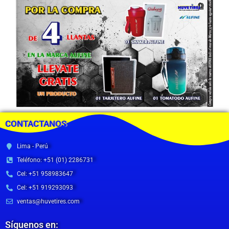
CONTACTANOS
Lima - Perú
Teléfono: +51 (01) 2286731
Cel: +51 958983647
Cel: +51 919293093
ventas@huvetires.com
Síguenos en: